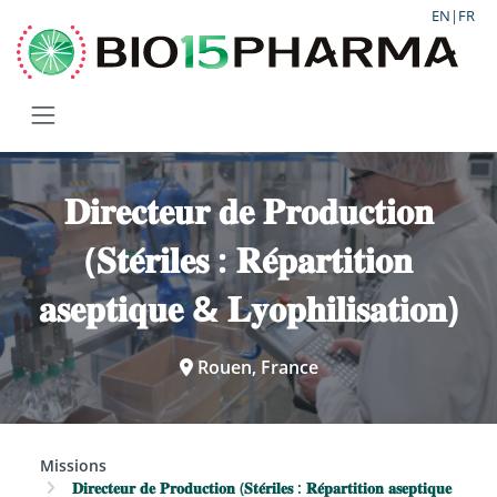
EN
|
FR
𝐃𝐢𝐫𝐞𝐜𝐭𝐞𝐮𝐫 𝐝𝐞 𝐏𝐫𝐨𝐝𝐮𝐜𝐭𝐢𝐨𝐧
(𝐒𝐭𝐞́𝐫𝐢𝐥𝐞𝐬 : 𝐑𝐞́𝐩𝐚𝐫𝐭𝐢𝐭𝐢𝐨𝐧
𝐚𝐬𝐞𝐩𝐭𝐢𝐪𝐮𝐞 & 𝐋𝐲𝐨𝐩𝐡𝐢𝐥𝐢𝐬𝐚𝐭𝐢𝐨𝐧)
Rouen, France
Missions
𝐃𝐢𝐫𝐞𝐜𝐭𝐞𝐮𝐫 𝐝𝐞 𝐏𝐫𝐨𝐝𝐮𝐜𝐭𝐢𝐨𝐧 (𝐒𝐭𝐞́𝐫𝐢𝐥𝐞𝐬 : 𝐑𝐞́𝐩𝐚𝐫𝐭𝐢𝐭𝐢𝐨𝐧 𝐚𝐬𝐞𝐩𝐭𝐢𝐪𝐮𝐞